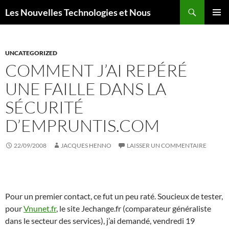
Aller
Recherche
Les Nouvelles Technologies et Nous
au
MENU
contenu
PRINCI
UNCATEGORIZED
COMMENT J’AI REPÉRÉ
UNE FAILLE DANS LA
SÉCURITÉ
D’EMPRUNTIS.COM
22/09/2008
JACQUES HENNO
LAISSER UN COMMENTAIRE
Pour un premier contact, ce fut un peu raté. Soucieux de tester,
pour
Vnunet.fr
, le site Jechange.fr (comparateur généraliste
dans le secteur des services), j’ai demandé, vendredi 19