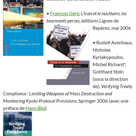
•
François Géré
,
L’Iran et le nucléaire, les
tourments perse
s
, éditions Lignes de
Repères, mai 2006
• Rudolf Avenhaus,
Nicholas
Kyriakopoulos,
Michel Richard*,
Gotthard Stein
(sous la direction
de),
Verifying Treaty
Compliance : Limiting Weapons of Mass Destruction and
Monitoring Kyoto Protocol Provisions
, Springer 2006 (avec une
préface de
Hans Blix
)