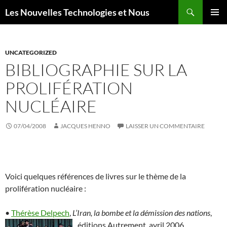
Aller
Recherche
Les Nouvelles Technologies et Nous
au
MENU
contenu
PRINCI
UNCATEGORIZED
BIBLIOGRAPHIE SUR LA
PROLIFÉRATION
NUCLÉAIRE
07/04/2008
JACQUES HENNO
LAISSER UN COMMENTAIRE
Voici quelques références de livres sur le thème de la
prolifération nucléaire :
•
Thérèse Delpech
,
L’Iran, la bombe et la démission des nations
,
éditions Autrement, avril 2006