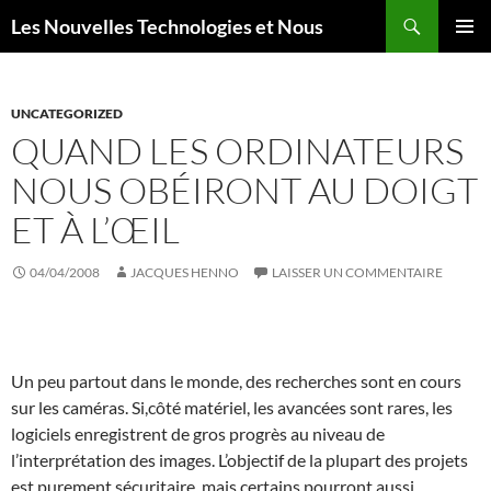
Aller
Recherche
Les Nouvelles Technologies et Nous
au
MENU
contenu
PRINCI
UNCATEGORIZED
QUAND LES ORDINATEURS
NOUS OBÉIRONT AU DOIGT
ET À L’ŒIL
04/04/2008
JACQUES HENNO
LAISSER UN COMMENTAIRE
Un peu partout dans le monde, des recherches sont en cours
sur les caméras. Si,côté matériel, les avancées sont rares, les
logiciels enregistrent de gros progrès au niveau de
l’interprétation des images. L’objectif de la plupart des projets
est purement sécuritaire, mais certains pourront aussi