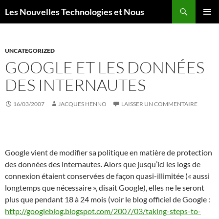
Aller
Recherche
Les Nouvelles Technologies et Nous
au
MENU
contenu
PRINCI
UNCATEGORIZED
GOOGLE ET LES DONNÉES
DES INTERNAUTES
16/03/2007
JACQUES HENNO
LAISSER UN COMMENTAIRE
Google vient de modifier sa politique en matière de protection
des données des internautes. Alors que jusqu’ici les logs de
connexion étaient conservées de façon quasi-illimitée (« aussi
longtemps que nécessaire », disait Google), elles ne le seront
plus que pendant 18 à 24 mois (voir le blog officiel de Google :
http://googleblog.blogspot.com/2007/03/taking-steps-to-