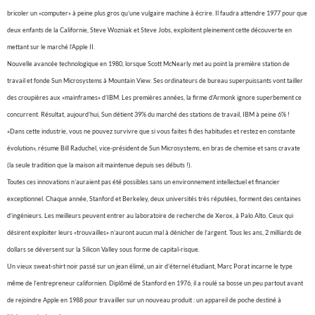
bricoler un «computer» à peine plus gros qu’une vulgaire machine à écrire. Il faudra attendre 1977 pour que
deux enfants de la Californie, Steve Wozniak et Steve Jobs, exploitent pleinement cette découverte en
mettant sur le marché l’Apple II.
Nouvelle avancée technologique en 1980, lorsque Scott McNearly met au point la première station de
travail et fonde Sun Microsystems à Mountain View. Ses ordinateurs de bureau superpuissants vont tailler
des croupières aux «mainframes» d’IBM. Les premières années, la firme d’Armonk ignore superbement ce
concurrent. Résultat, aujourd’hui, Sun détient 39% du marché des stations de travail, IBM à peine 6% !
«Dans cette industrie, vous ne pouvez survivre que si vous faites fi des habitudes et restez en constante
évolution», résume Bill Raduchel, vice-président de Sun Microsystems, en bras de chemise et sans cravate
(la seule tradition que la maison ait maintenue depuis ses débuts !).
Toutes ces innovations n’auraient pas été possibles sans un environnement intellectuel et financier
exceptionnel. Chaque année, Stanford et Berkeley, deux universités très réputées, forment des centaines
d’ingénieurs. Les meilleurs peuvent entrer au laboratoire de recherche de Xerox, à Palo Alto. Ceux qui
désirent exploiter leurs «trouvailles» n’auront aucun mal à dénicher de l’argent. Tous les ans, 2 milliards de
dollars se déversent sur la Silicon Valley sous forme de capital-risque.
Un vieux sweat-shirt noir passé sur un jean élimé, un air d’éternel étudiant, Marc Porat incarne le type
même de l’entrepreneur californien. Diplômé de Stanford en 1976, il a roulé sa bosse un peu partout avant
de rejoindre Apple en 1988 pour travailler sur un nouveau produit : un appareil de poche destiné à