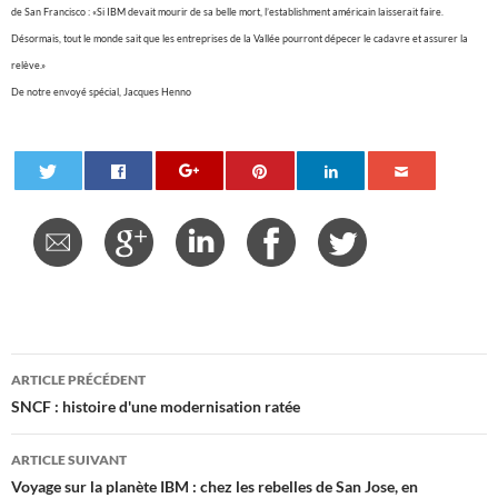
de San Francisco : «Si IBM devait mourir de sa belle mort, l’establishment américain laisserait faire.
Désormais, tout le monde sait que les entreprises de la Vallée pourront dépecer le cadavre et assurer la
relève.»
De notre envoyé spécial, Jacques Henno
Navigation
ARTICLE PRÉCÉDENT
des
SNCF : histoire d'une modernisation ratée
articles
ARTICLE SUIVANT
Voyage sur la planète IBM : chez les rebelles de San Jose, en