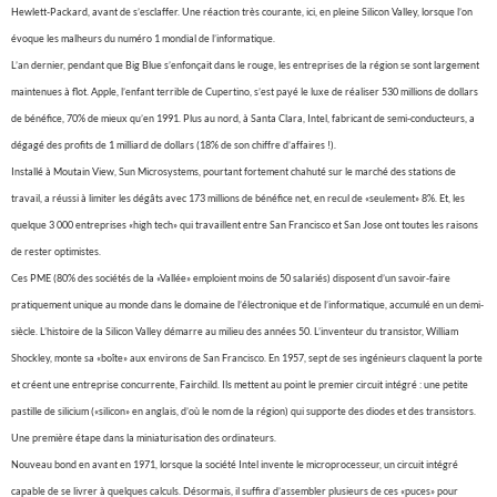
Hewlett-Packard, avant de s’esclaffer. Une réaction très courante, ici, en pleine Silicon Valley, lorsque l’on
évoque les malheurs du numéro 1 mondial de l’informatique.
L’an dernier, pendant que Big Blue s’enfonçait dans le rouge, les entreprises de la région se sont largement
maintenues à flot. Apple, l’enfant terrible de Cupertino, s’est payé le luxe de réaliser 530 millions de dollars
de bénéfice, 70% de mieux qu’en 1991. Plus au nord, à Santa Clara, Intel, fabricant de semi-conducteurs, a
dégagé des profits de 1 milliard de dollars (18% de son chiffre d’affaires !).
Installé à Moutain View, Sun Microsystems, pourtant fortement chahuté sur le marché des stations de
travail, a réussi à limiter les dégâts avec 173 millions de bénéfice net, en recul de «seulement» 8%. Et, les
quelque 3 000 entreprises «high tech» qui travaillent entre San Francisco et San Jose ont toutes les raisons
de rester optimistes.
Ces PME (80% des sociétés de la «Vallée» emploient moins de 50 salariés) disposent d’un savoir-faire
pratiquement unique au monde dans le domaine de l’électronique et de l’informatique, accumulé en un demi-
siècle. L’histoire de la Silicon Valley démarre au milieu des années 50. L’inventeur du transistor, William
Shockley, monte sa «boîte» aux environs de San Francisco. En 1957, sept de ses ingénieurs claquent la porte
et créent une entreprise concurrente, Fairchild. Ils mettent au point le premier circuit intégré : une petite
pastille de silicium («silicon» en anglais, d’où le nom de la région) qui supporte des diodes et des transistors.
Une première étape dans la miniaturisation des ordinateurs.
Nouveau bond en avant en 1971, lorsque la société Intel invente le microprocesseur, un circuit intégré
capable de se livrer à quelques calculs. Désormais, il suffira d’assembler plusieurs de ces «puces» pour