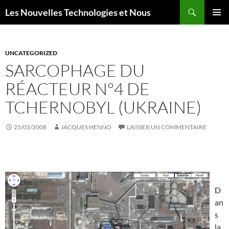
Aller
Recherche
Les Nouvelles Technologies et Nous
au
MENU
contenu
PRINCI
UNCATEGORIZED
SARCOPHAGE DU
RÉACTEUR N°4 DE
TCHERNOBYL (UKRAINE)
25/03/2008
JACQUES HENNO
LAISSER UN COMMENTAIRE
D
an
s
la