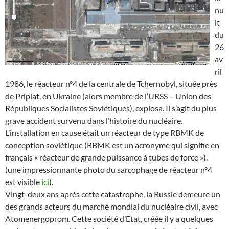
nu
it
du
26
av
ril
1986, le réacteur n°4 de la centrale de Tchernobyl, située près
de Pripiat, en Ukraine (alors membre de l’URSS – Union des
Républiques Socialistes Soviétiques), explosa. Il s’agit du plus
grave accident survenu dans l’histoire du nucléaire.
L’installation en cause était un réacteur de type RBMK de
conception soviétique (RBMK est un acronyme qui signifie en
français « réacteur de grande puissance à tubes de force »).
(une impressionnante photo du sarcophage de réacteur n°4
est visible
ici
).
Vingt-deux ans après cette catastrophe, la Russie demeure un
des grands acteurs du marché mondial du nucléaire civil, avec
Atomenergoprom. Cette société d’Etat, créée il y a quelques